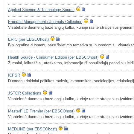
.........................................................................................................
Applied Science & Technology Source
.........................................................................................................
Emerald Management eJournals Collection
Visatekstė duomenų bazė anglų kalba, kurioje rasite straipsnius įvairio
.........................................................................................................
ERIC (per EBSCOhost)
Bibliografinė duomenų bazė švietimo tematika su nuorodomis į visateks
.........................................................................................................
Health Source - Consumer Edition (per EBSCOhost)
Žurnalai, laikraščiai, ataskaitos, informacija iš populiariųjų periodinių leidi
.........................................................................................................
ICPSR
Duomenų rinkiniai politikos mokslų, ekonomikos, sociologijos, edukologij
.........................................................................................................
JSTOR Collections
Visatekstė duomenų bazė anglų kalba, kurioje rasite straipsnius įvairio
.........................................................................................................
MasterFILE Premier (per EBSCOhost)
Visatekstė duomenų bazė anglų kalba, kurioje rasite straipsnius įvairio
.........................................................................................................
MEDLINE (per EBSCOhost)