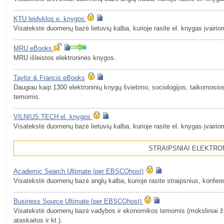
.........................................................................................................
KTU leidyklos e. knygos
Visatekstė duomenų bazė lietuvių kalba, kurioje rasite el. knygas įvairi
.........................................................................................................
MRU eBooks
MRU išleistos elektroninės knygos.
.........................................................................................................
Taylor & Francis eBooks
Daugiau kaip 1300 elektroninių knygų švietimo, sociologijos, taikomosio
temomis.
.........................................................................................................
VILNIUS TECH el. knygos
Visatekstė duomenų bazė lietuvių kalba, kurioje rasite el. knygas įvairi
STRAIPSNIAI ELEKTRO
Academic Search Ultimate (per EBSCOhost)
Visatekstė duomenų bazė anglų kalba, kurioje rasite straipsnius, konfer
.........................................................................................................
Business Source Ultimate (per EBSCOhost)
Visatekstė duomenų bazė vadybos ir ekonomikos temomis (moksliniai žurna
ataskaitos ir kt.).