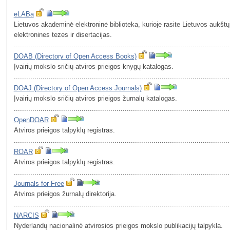
eLABa
Lietuvos akademinė elektroninė biblioteka, kurioje rasite Lietuvos aukštų
elektronines tezes ir disertacijas.
.........................................................................................................
DOAB (Directory of Open Access Books)
Įvairių mokslo sričių atviros prieigos knygų katalogas.
.........................................................................................................
DOAJ (Directory of Open Access Journals)
Įvairių mokslo sričių atviros prieigos žurnalų katalogas.
.........................................................................................................
OpenDOAR
Atviros prieigos talpyklų registras.
.........................................................................................................
ROAR
Atviros prieigos talpyklų registras.
.........................................................................................................
Journals for Free
Atviros prieigos žurnalų direktorija.
.........................................................................................................
NARCIS
Nyderlandų nacionalinė atvirosios prieigos mokslo publikacijų talpykla.