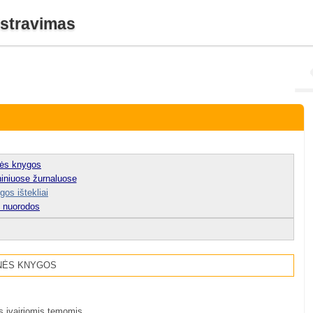
istravimas
nės knygos
niniuose žurnaluose
gos ištekliai
 nuorodos
NĖS KNYGOS
s įvairiomis temomis.