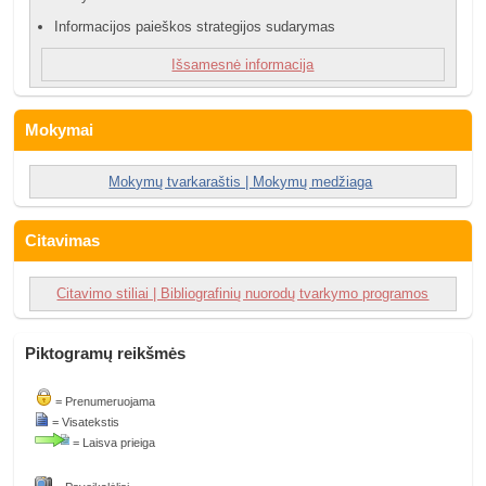
....
Informacijos paieškos strategijos sudarymas
Išsamesnė informacija
....
Mokymai
....
Mokymų tvarkaraštis | Mokymų medžiaga
....
Citavimas
Citavimo stiliai | Bibliografinių nuorodų tvarkymo programos
Piktogramų reikšmės
= Prenumeruojama
....
= Visatekstis
= Laisva prieiga