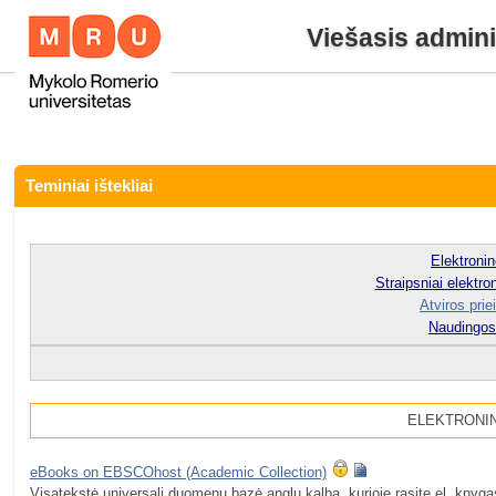
Viešasis admin
Teminiai ištekliai
Elektroni
Straipsniai elektro
Atviros priei
Naudingos
ELEKTRONI
eBooks on EBSCOhost (Academic Сollection)
Visatekstė universali duomenų bazė anglų kalba, kurioje rasite el. knyga