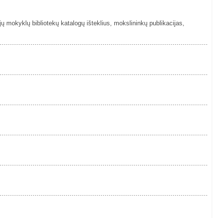
jų mokyklų bibliotekų katalogų išteklius, mokslininkų publikacijas,
................................................................................................................
................................................................................................................
................................................................................................................
................................................................................................................
................................................................................................................
................................................................................................................