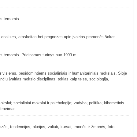
................................................................................................................
mis temomis.
................................................................................................................
s analizes, ataskaitas bei prognozes apie įvairias pramonės šakas.
................................................................................................................
mis temomis. Prieinamas turinys nuo 1999 m.
................................................................................................................
 visiems, besidomintiems socialiniais ir humanitariniais mokslais. Šioje
čių įvairias mokslo disciplinas, tokias kaip teisė, sociologija,
................................................................................................................
slai; socialiniai mokslai ir psichologija; vadyba; politika; kibernetinis
travimas.
................................................................................................................
nozės, tendencijos, akcijos, valiutų kursai, įmonės ir žmonės, foto,