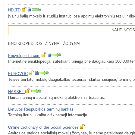
.........................................................................................................
NDLTD
Įvairių šalių mokslo ir studijų institucijose apgintų elektroninių tezių ir dis
.........................................................................................................
NAUDINGOS
ENCIKLOPEDIJOS, ŽINYNAI, ŽODYNAI
Encyclopedia.com
Internetinė enciklopedija, suteikianti prieigą prie daugiau kaip 300 000 t
........................................................................................................
EUROVOC
Teisės bei kitų mokslų daugiakalbis tezauras, skirtas susijusių terminų p
........................................................................................................
HASSET
Humanitarinių ir socialinių mokslų elektroninis tezauras.
........................................................................................................
Lietuvos Respublikos terminų bankas
Terminų lietuvių kalba aiškinamoji informacija.
........................................................................................................
Online Dictionary of the Social Sciences
Atvirosios preigos socialinių mokslų žodynas, kuriame pateikiama daugia