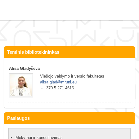
Teminis bibliotekininkas
Alisa Gladyševa
Viešojo valdymo ir verslo fakultetas
alisa.glad@mruni.eu
 - +370 5 271 4616
Paslaugos
Mokymai ir konsultavimas