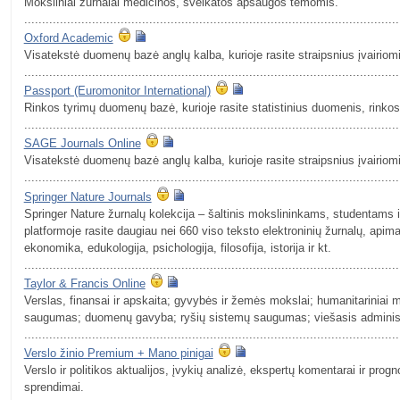
Moksliniai žurnalai medicinos, sveikatos apsaugos temomis.
.........................................................................................................
Oxford Academic
Visatekstė duomenų bazė anglų kalba, kurioje rasite straipsnius įvairio
.........................................................................................................
Passport (Euromonitor International)
Rinkos tyrimų duomenų bazė, kurioje rasite statistinius duomenis, rinko
.........................................................................................................
SAGE Journals Online
Visatekstė duomenų bazė anglų kalba, kurioje rasite straipsnius įvairio
.........................................................................................................
Springer Nature Journals
Springer Nature žurnalų kolekcija – šaltinis mokslininkams, studentams ir
platformoje rasite daugiau nei 660 viso teksto elektroninių žurnalų, apiman
ekonomika, edukologija, psichologija, filosofija, istorija ir kt.
.........................................................................................................
Taylor & Francis Online
Verslas, finansai ir apskaita; gyvybės ir žemės mokslai; humanitariniai mok
saugumas; duomenų gavyba; ryšių sistemų saugumas; viešasis adminis
.........................................................................................................
Verslo žinio Premium + Mano pinigai
Verslo ir politikos aktualijos, įvykių analizė, ekspertų komentarai ir prog
sprendimai.