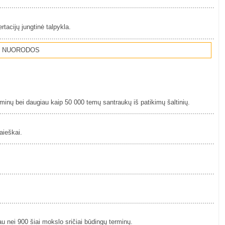
................................................................................................................
ertacijų jungtinė talpykla.
................................................................................................................
 NUORODOS
erminų bei daugiau kaip 50 000 temų santraukų iš patikimų šaltinių.
................................................................................................................
aieškai.
................................................................................................................
................................................................................................................
................................................................................................................
u nei 900 šiai mokslo sričiai būdingų terminų.