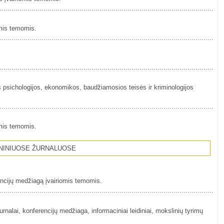
................................................................................................................
omis temomis.
................................................................................................................
................................................................................................................
s psichologijos, ekonomikos, baudžiamosios teisės ir kriminologijos
................................................................................................................
omis temomis.
NINIUOSE ŽURNALUOSE
encijų medžiagą įvairiomis temomis.
................................................................................................................
lai, konferencijų medžiaga, informaciniai leidiniai, mokslinių tyrimų