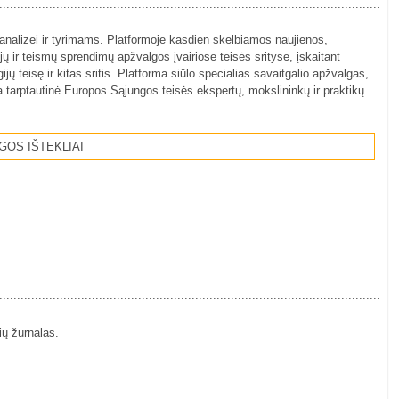
................................................................................................................
analizei ir tyrimams. Platformoje kasdien skelbiamos naujienos,
ų ir teismų sprendimų apžvalgos įvairiose teisės srityse, įskaitant
 teisę ir kitas sritis. Platforma siūlo specialias savaitgalio apžvalgas,
gia tarptautinė Europos Sąjungos teisės ekspertų, mokslininkų ir praktikų
GOS IŠTEKLIAI
................................................................................................................
ių žurnalas.
................................................................................................................