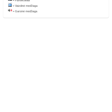
= Paveikslėliai
....
= Vaizdinė medžiaga
= Garsinė medžiaga
....
....
....
....
....
....
....