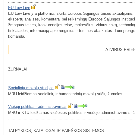
.........................................................................................................
EU Law Live
EU Law Live yra platforma, skirta Europos Sąjungos teisės aktualijoms, 
ekspertų analizės, komentarai bei reikšmingų Europos Sąjungos institucij
žmogaus teises, konkurencijos teisę, mokesčius, vidaus rinką, technologijų
tinklalaides, informaciją apie renginius ir temines ataskaitas. Turinį ren
komanda.
ATVIROS PRIEI
ŽURNALAI
Socialinių mokslų studijos
MRU leidžiamas socialinių ir humanitarinių mokslų sričių žurnalas.
.........................................................................................................
Viešoji politika ir administravimas
MRU ir KTU leidžiamas viešosios politikos ir viešojo administravimo srič
.........................................................................................................
TALPYKLOS, KATALOGAI IR PAIEŠKOS SISTEMOS