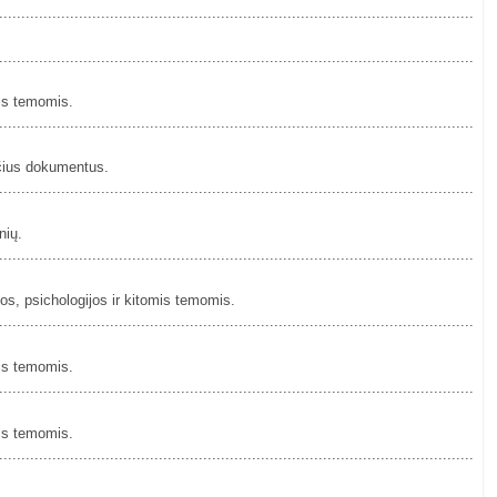
................................................................................................................
................................................................................................................
mis temomis.
................................................................................................................
čius dokumentus.
................................................................................................................
nių.
................................................................................................................
os, psichologijos ir kitomis temomis.
................................................................................................................
mis temomis.
................................................................................................................
mis temomis.
................................................................................................................