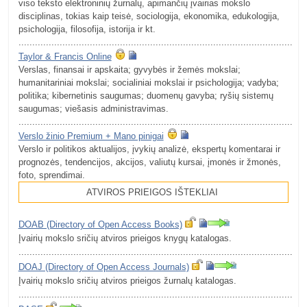
viso teksto elektroninių žurnalų, apimančių įvairias mokslo
disciplinas, tokias kaip teisė, sociologija, ekonomika, edukologija,
psichologija, filosofija, istorija ir kt.
.........................................................................................................
Taylor & Francis Online
Verslas, finansai ir apskaita; gyvybės ir žemės mokslai;
humanitariniai mokslai; socialiniai mokslai ir psichologija; vadyba;
politika; kibernetinis saugumas; duomenų gavyba; ryšių sistemų
saugumas; viešasis administravimas.
.........................................................................................................
Verslo žinio Premium + Mano pinigai
Verslo ir politikos aktualijos, įvykių analizė, ekspertų komentarai ir
prognozės, tendencijos, akcijos, valiutų kursai, įmonės ir žmonės,
foto, sprendimai.
ATVIROS PRIEIGOS IŠTEKLIAI
DOAB (Directory of Open Access Books)
Įvairių mokslo sričių atviros prieigos knygų katalogas.
.........................................................................................................
DOAJ (Directory of Open Access Journals)
Įvairių mokslo sričių atviros prieigos žurnalų katalogas.
.........................................................................................................