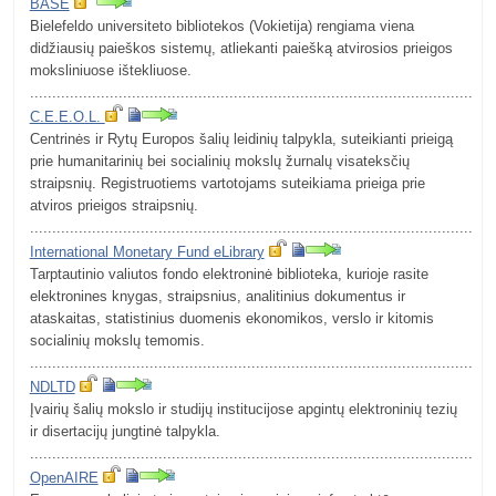
BASE
Bielefeldo universiteto bibliotekos (Vokietija) rengiama viena
didžiausių paieškos sistemų, atliekanti paiešką atvirosios prieigos
moksliniuose ištekliuose.
.........................................................................................................
C.E.E.O.L.
Centrinės ir Rytų Europos šalių leidinių talpykla, suteikianti prieigą
prie humanitarinių bei socialinių mokslų žurnalų visateksčių
straipsnių. Registruotiems vartotojams suteikiama prieiga prie
atviros prieigos straipsnių.
.........................................................................................................
International Monetary Fund eLibrary
Tarptautinio valiutos fondo elektroninė biblioteka, kurioje rasite
elektronines knygas, straipsnius, analitinius dokumentus ir
ataskaitas, statistinius duomenis ekonomikos, verslo ir kitomis
socialinių mokslų temomis.
.........................................................................................................
NDLTD
Įvairių šalių mokslo ir studijų institucijose apgintų elektroninių tezių
ir disertacijų jungtinė talpykla.
.........................................................................................................
OpenAIRE