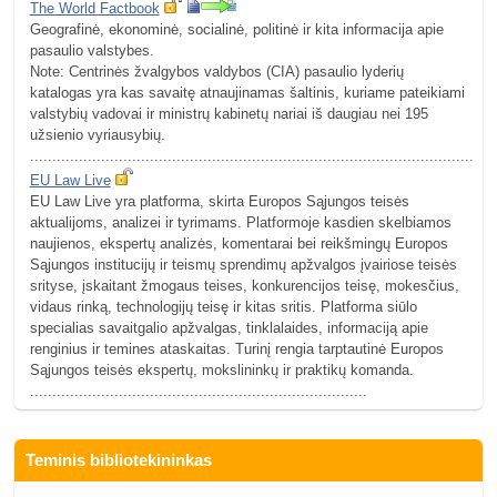
The World Factbook
Geografinė, ekonominė, socialinė, politinė ir kita informacija apie
pasaulio valstybes.
Note: Centrinės žvalgybos valdybos (CIA) pasaulio lyderių
katalogas yra kas savaitę atnaujinamas šaltinis, kuriame pateikiami
valstybių vadovai ir ministrų kabinetų nariai iš daugiau nei 195
užsienio vyriausybių.
.........................................................................................................
EU Law Live
EU Law Live yra platforma, skirta Europos Sąjungos teisės
aktualijoms, analizei ir tyrimams. Platformoje kasdien skelbiamos
naujienos, ekspertų analizės, komentarai bei reikšmingų Europos
Sąjungos institucijų ir teismų sprendimų apžvalgos įvairiose teisės
srityse, įskaitant žmogaus teises, konkurencijos teisę, mokesčius,
vidaus rinką, technologijų teisę ir kitas sritis. Platforma siūlo
specialias savaitgalio apžvalgas, tinklalaides, informaciją apie
renginius ir temines ataskaitas. Turinį rengia tarptautinė Europos
Sąjungos teisės ekspertų, mokslininkų ir praktikų komanda.
............................................................................
Teminis bibliotekininkas