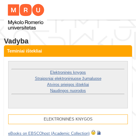
Vadyba
Teminiai ištekliai
Elektroninės knygos
Straipsniai elektroniniuose žurnaluose
Atviros prieigos ištekliai
Naudingos nuorodos
ELEKTRONINĖS KNYGOS
eBooks on EBSCOhost (Academic Сollection)