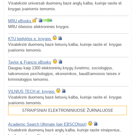
Visatekstė universali duomenų bazė anglų kalba, kurioje rasite el.
knygas įvairiomis temomis.
.........................................................................................................
MRU eBooks
MRU išleistos elektroninės knygos.
.........................................................................................................
KTU leidyklos e. knygos
Visatekstė duomenų bazė lietuvių kalba, kurioje rasite el. knygas
įvairiomis temomis.
.........................................................................................................
Taylor & Francis eBooks
Daugiau kaip 1300 elektroninių knygų švietimo, sociologijos,
taikomosios psichologijos, ekonomikos, baudžiamosios teisės ir
kriminologijos temomis.
.........................................................................................................
VILNIUS TECH el. knygos
Visatekstė duomenų bazė lietuvių kalba, kurioje rasite el. knygas
įvairiomis temomis.
STRAIPSNIAI ELEKTRONINIUOSE ŽURNALUOSE
Academic Search Ultimate (per EBSCOhost)
Visatekstė duomenų bazė anglų kalba, kurioje rasite straipsnius,