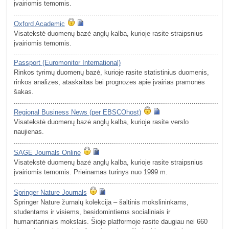
įvairiomis temomis.
.........................................................................................................
Oxford Academic
Visatekstė duomenų bazė anglų kalba, kurioje rasite straipsnius
įvairiomis temomis.
.........................................................................................................
Passport (Euromonitor International)
Rinkos tyrimų duomenų bazė, kurioje rasite statistinius duomenis,
rinkos analizes, ataskaitas bei prognozes apie įvairias pramonės
šakas.
.........................................................................................................
Regional Business News (per EBSCOhost)
Visatekstė duomenų bazė anglų kalba, kurioje rasite verslo
naujienas.
.........................................................................................................
SAGE Journals Online
Visatekstė duomenų bazė anglų kalba, kurioje rasite straipsnius
įvairiomis temomis. Prieinamas turinys nuo 1999 m.
.........................................................................................................
Springer Nature Journals
Springer Nature žurnalų kolekcija – šaltinis mokslininkams,
studentams ir visiems, besidomintiems socialiniais ir
humanitariniais mokslais. Šioje platformoje rasite daugiau nei 660