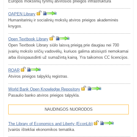
Europos mokslinių tyrimų atvirosios prieigos infrastruktūra
.........................................................................................................
OAPEN Library
Humanitarinių ir socialinių mokslų atviros prieigos akademinės
knygos.
.........................................................................................................
Open Textbook Library
Open Textbook Library siūlo laisvą prieigą prie daugiau nei 700
įvairių mokslo sričių vadovėlių, kuriuos galima atsisiųsti nemokamai
arba išsispausdinti už sumažintą kainą. Yra taikomos CC licencijos.
.........................................................................................................
ROAR
Atviros prieigos talpyklų registras.
.........................................................................................................
World Bank Open Knowledge Repository
Pasaulio banko atviros prieigos talpykla.
NAUDINGOS NUORODOS
The Library of Economics and Liberty (EconLib)
Įvairūs ištekliai ekonomikos tematika.
.........................................................................................................