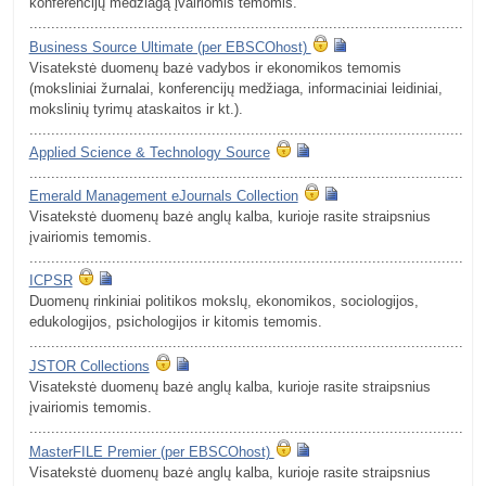
konferencijų medžiagą įvairiomis temomis.
.........................................................................................................
Business Source Ultimate (per EBSCOhost)
Visatekstė duomenų bazė vadybos ir ekonomikos temomis
(moksliniai žurnalai, konferencijų medžiaga, informaciniai leidiniai,
mokslinių tyrimų ataskaitos ir kt.).
.........................................................................................................
Applied Science & Technology Source
.........................................................................................................
Emerald Management eJournals Collection
Visatekstė duomenų bazė anglų kalba, kurioje rasite straipsnius
įvairiomis temomis.
.........................................................................................................
ICPSR
Duomenų rinkiniai politikos mokslų, ekonomikos, sociologijos,
edukologijos, psichologijos ir kitomis temomis.
.........................................................................................................
JSTOR Collections
Visatekstė duomenų bazė anglų kalba, kurioje rasite straipsnius
įvairiomis temomis.
.........................................................................................................
MasterFILE Premier (per EBSCOhost)
Visatekstė duomenų bazė anglų kalba, kurioje rasite straipsnius