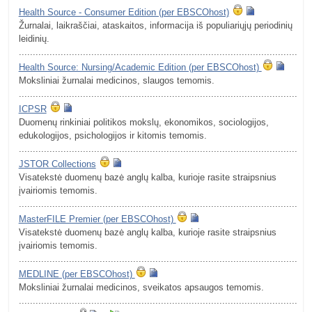
Health Source - Consumer Edition (per EBSCOhost)
Žurnalai, laikraščiai, ataskaitos, informacija iš populiariųjų periodinių
leidinių.
.........................................................................................................
Health Source: Nursing/Academic Edition (per EBSCOhost)
Moksliniai žurnalai medicinos, slaugos temomis.
.........................................................................................................
ICPSR
Duomenų rinkiniai politikos mokslų, ekonomikos, sociologijos,
edukologijos, psichologijos ir kitomis temomis.
.........................................................................................................
JSTOR Collections
Visatekstė duomenų bazė anglų kalba, kurioje rasite straipsnius
įvairiomis temomis.
.........................................................................................................
MasterFILE Premier (per EBSCOhost)
Visatekstė duomenų bazė anglų kalba, kurioje rasite straipsnius
įvairiomis temomis.
.........................................................................................................
MEDLINE (per EBSCOhost)
Moksliniai žurnalai medicinos, sveikatos apsaugos temomis.
.........................................................................................................