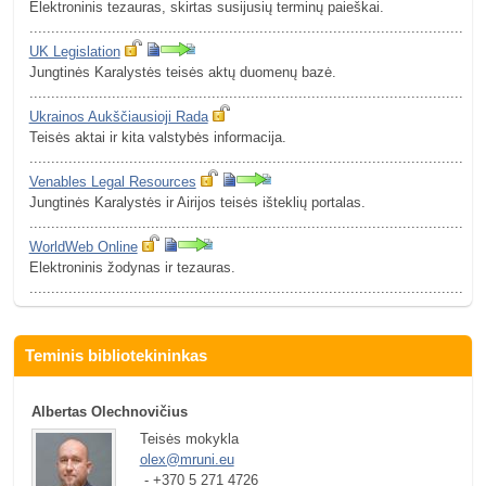
Elektroninis tezauras, skirtas susijusių terminų paieškai.
.........................................................................................................
UK Legislation
Jungtinės Karalystės teisės aktų duomenų bazė.
.........................................................................................................
Ukrainos Aukščiausioji Rada
Teisės aktai ir kita valstybės informacija.
.........................................................................................................
Venables Legal Resources
Jungtinės Karalystės ir Airijos teisės išteklių portalas.
.........................................................................................................
WorldWeb Online
Elektroninis žodynas ir tezauras.
.........................................................................................................
Teminis bibliotekininkas
Albertas Olechnovičius
Teisės mokykla
olex@mruni.eu
 - +370 5 271 4726