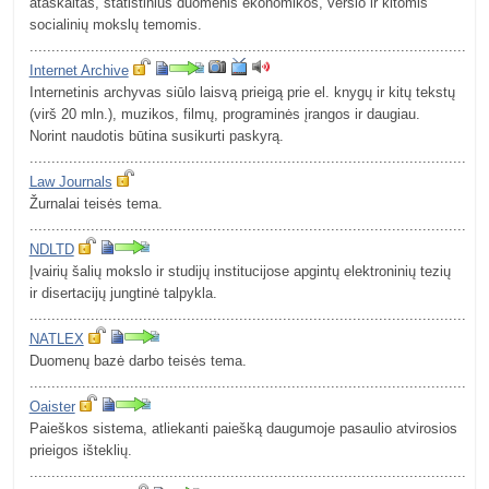
ataskaitas, statistinius duomenis ekonomikos, verslo ir kitomis
socialinių mokslų temomis.
.........................................................................................................
Internet Archive
Internetinis archyvas siūlo laisvą prieigą prie el. knygų ir kitų tekstų
(virš 20 mln.), muzikos, filmų, programinės įrangos ir daugiau.
Norint naudotis būtina susikurti paskyrą.
.........................................................................................................
Law Journals
Žurnalai teisės tema.
.........................................................................................................
NDLTD
Įvairių šalių mokslo ir studijų institucijose apgintų elektroninių tezių
ir disertacijų jungtinė talpykla.
.........................................................................................................
NATLEX
Duomenų bazė darbo teisės tema.
.........................................................................................................
Oaister
Paieškos sistema, atliekanti paiešką daugumoje pasaulio atvirosios
prieigos išteklių.
.........................................................................................................