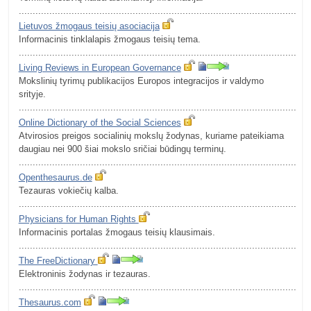
.........................................................................................................
Lietuvos žmogaus teisių asociacija
Informacinis tinklalapis žmogaus teisių tema.
.........................................................................................................
Living Reviews in European Governance
Mokslinių tyrimų publikacijos Europos integracijos ir valdymo
srityje.
.........................................................................................................
Online Dictionary of the Social Sciences
Atvirosios preigos socialinių mokslų žodynas, kuriame pateikiama
daugiau nei 900 šiai mokslo sričiai būdingų terminų.
.........................................................................................................
Openthesaurus.de
Tezauras vokiečių kalba.
.........................................................................................................
Physicians for Human Rights
Informacinis portalas žmogaus teisių klausimais.
.........................................................................................................
The FreeDictionary
Elektroninis žodynas ir tezauras.
.........................................................................................................
Thesaurus.com