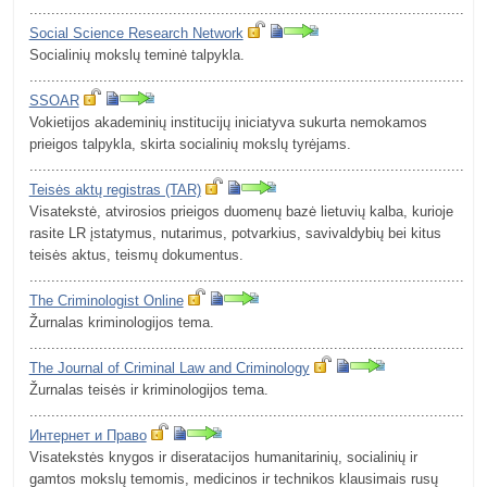
.........................................................................................................
Social Science Research Network
Socialinių mokslų teminė talpykla.
.........................................................................................................
SSOAR
Vokietijos akademinių institucijų iniciatyva sukurta nemokamos
prieigos talpykla, skirta socialinių mokslų tyrėjams.
.........................................................................................................
Teisės aktų registras (TAR)
Visatekstė, atvirosios prieigos duomenų bazė lietuvių kalba, kurioje
rasite LR įstatymus, nutarimus, potvarkius, savivaldybių bei kitus
teisės aktus, teismų dokumentus.
.........................................................................................................
The Criminologist Online
Žurnalas kriminologijos tema.
.........................................................................................................
The Journal of Criminal Law and Criminology
Žurnalas teisės ir kriminologijos tema.
.........................................................................................................
Интернет и Право
Visatekstės knygos ir diseratacijos humanitarinių, socialinių ir
gamtos mokslų temomis, medicinos ir technikos klausimais rusų