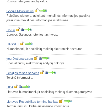
Rusijos įstatymai anglų kalba.
.........................................................................................................
Google Mokslinčius
Paieškos sistema, atliekanti mokslinės informacijos paiešką
įvairiuose mokslinės informacijos ištekliuose.
.........................................................................................................
HAEU
Europos Sąjungos istorijos archyvas.
.........................................................................................................
HASSET
Humanitarinių ir socialinių mokslų elektroninis tezauras.
.........................................................................................................
yourDictionary.com
Specializuotų elektroninių žodynų rinkinys.
.........................................................................................................
Lenkijos teisės serveris
Teisinė informacija.
.........................................................................................................
LIDA
Lietuvos humanitarinių ir socialinių mokslų duomenų archyvas.
.........................................................................................................
Lietuvos Respublikos terminų bankas
Terminų lietuvių kalba aiškinamoji informacija.