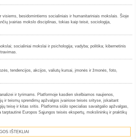
................................................................................................................
 visiems, besidomintiems socialiniais ir humanitariniais mokslais. Šioje
čių įvairias mokslo disciplinas, tokias kaip teisė, sociologija,
................................................................................................................
slai; socialiniai mokslai ir psichologija; vadyba; politika; kibernetinis
travimas.
................................................................................................................
nozės, tendencijos, akcijos, valiutų kursai, įmonės ir žmonės, foto,
................................................................................................................
analizei ir tyrimams. Platformoje kasdien skelbiamos naujienos,
ų ir teismų sprendimų apžvalgos įvairiose teisės srityse, įskaitant
 teisę ir kitas sritis. Platforma siūlo specialias savaitgalio apžvalgas,
gia tarptautinė Europos Sąjungos teisės ekspertų, mokslininkų ir praktikų
GOS IŠTEKLIAI