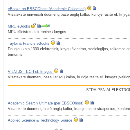
eBooks on EBSCOhost (Academic Сollection)
Visatekstė universali duomenų bazė anglų kalba, kurioje rasite el. knyga
.........................................................................................................
MRU eBooks
MRU išleistos elektroninės knygos.
.........................................................................................................
Taylor & Francis eBooks
Daugiau kaip 1300 elektroninių knygų švietimo, sociologijos, taikomosio
temomis.
.........................................................................................................
VILNIUS TECH el. knygos
Visatekstė duomenų bazė lietuvių kalba, kurioje rasite el. knygas įvairi
STRAIPSNIAI ELEKTRO
Academic Search Ultimate (per EBSCOhost)
Visatekstė duomenų bazė anglų kalba, kurioje rasite straipsnius, konfer
.........................................................................................................
Applied Science & Technology Source
.........................................................................................................