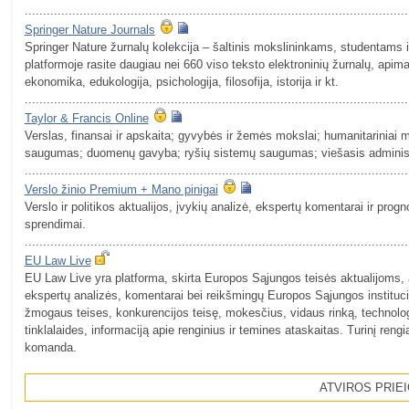
.........................................................................................................
Springer Nature Journals
Springer Nature žurnalų kolekcija – šaltinis mokslininkams, studentams ir
platformoje rasite daugiau nei 660 viso teksto elektroninių žurnalų, apiman
ekonomika, edukologija, psichologija, filosofija, istorija ir kt.
.........................................................................................................
Taylor & Francis Online
Verslas, finansai ir apskaita; gyvybės ir žemės mokslai; humanitariniai mok
saugumas; duomenų gavyba; ryšių sistemų saugumas; viešasis adminis
.........................................................................................................
Verslo žinio Premium + Mano pinigai
Verslo ir politikos aktualijos, įvykių analizė, ekspertų komentarai ir prog
sprendimai.
.........................................................................................................
EU Law Live
EU Law Live yra platforma, skirta Europos Sąjungos teisės aktualijoms, 
ekspertų analizės, komentarai bei reikšmingų Europos Sąjungos institucij
žmogaus teises, konkurencijos teisę, mokesčius, vidaus rinką, technologijų
tinklalaides, informaciją apie renginius ir temines ataskaitas. Turinį ren
komanda.
ATVIROS PRIEI