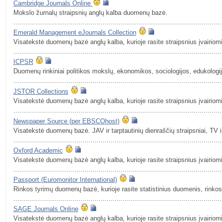
Cambridge Journals Online
Mokslo žurnalų straipsnių anglų kalba duomenų bazė.
.........................................................................................................
Emerald Management eJournals Collection
Visatekstė duomenų bazė anglų kalba, kurioje rasite straipsnius įvairio
.........................................................................................................
ICPSR
Duomenų rinkiniai politikos mokslų, ekonomikos, sociologijos, edukologij
.........................................................................................................
JSTOR Collections
Visatekstė duomenų bazė anglų kalba, kurioje rasite straipsnius įvairio
.........................................................................................................
Newspaper Source (per EBSCOhost)
Visatekstė duomenų bazė. JAV ir tarptautinių dienraščių straipsniai, TV i
.........................................................................................................
Oxford Academic
Visatekstė duomenų bazė anglų kalba, kurioje rasite straipsnius įvairio
.........................................................................................................
Passport (Euromonitor International)
Rinkos tyrimų duomenų bazė, kurioje rasite statistinius duomenis, rinko
.........................................................................................................
SAGE Journals Online
Visatekstė duomenų bazė anglų kalba, kurioje rasite straipsnius įvairio