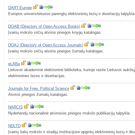
DART-Europe
Europos universitetuose parengtų elektroninių tezių ir disertacijų talpykl
.........................................................................................................
DOAB (Directory of Open Access Books)
Įvairių mokslo sričių atviros prieigos knygų katalogas.
.........................................................................................................
DOAJ (Directory of Open Access Journals)
Įvairių mokslo sričių atviros prieigos žurnalų katalogas.
.........................................................................................................
eLABa
Lietuvos akademinė elektroninė biblioteka, kurioje rasite Lietuvos aukštų
elektronines tezes ir disertacijas.
.........................................................................................................
Journals for Free. Political Science
Atviros prieigos žurnalų katalogas.
.........................................................................................................
NARCIS
Nyderlandų nacionalinė atvirosios prieigos mokslo publikacijų talpykla.
.........................................................................................................
NDLTD
Įvairių šalių mokslo ir studijų institucijose apgintų elektroninių tezių ir dis