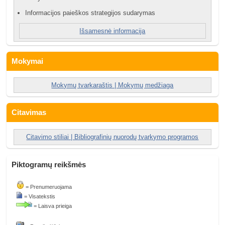
Informacijos paieškos strategijos sudarymas
Išsamesnė informacija
....
Mokymai
....
Mokymų tvarkaraštis | Mokymų medžiaga
....
Citavimas
Citavimo stiliai | Bibliografinių nuorodų tvarkymo programos
Piktogramų reikšmės
= Prenumeruojama
= Visatekstis
...
= Laisva prieiga
...