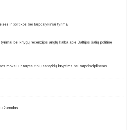
sės ir politikos bei tarpdalykiniai tyrimai.
................................................................................................................
 tyrimai bei knygų recenzijos anglų kalba apie Baltijos šalių politinę
................................................................................................................
kos mokslų ir tarptautinių santykių kryptims bei tarpdisciplinėms
................................................................................................................
................................................................................................................
ių žurnalas.