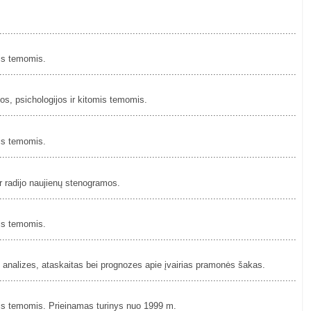
................................................................................................................
mis temomis.
................................................................................................................
os, psichologijos ir kitomis temomis.
................................................................................................................
mis temomis.
................................................................................................................
r radijo naujienų stenogramos.
................................................................................................................
mis temomis.
................................................................................................................
s analizes, ataskaitas bei prognozes apie įvairias pramonės šakas.
................................................................................................................
mis temomis. Prieinamas turinys nuo 1999 m.