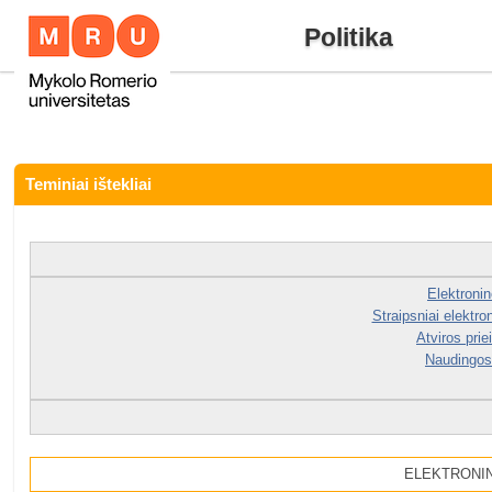
Politika
Teminiai ištekliai
Elektroni
Straipsniai elektro
Atviros priei
Naudingos
ELEKTRONI