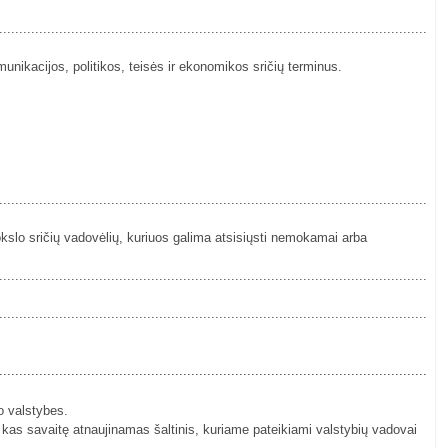
................................................................................................................
munikacijos, politikos, teisės ir ekonomikos sričių terminus.
................................................................................................................
okslo sričių vadovėlių, kuriuos galima atsisiųsti nemokamai arba
................................................................................................................
................................................................................................................
................................................................................................................
io valstybes.
 kas savaitę atnaujinamas šaltinis, kuriame pateikiami valstybių vadovai