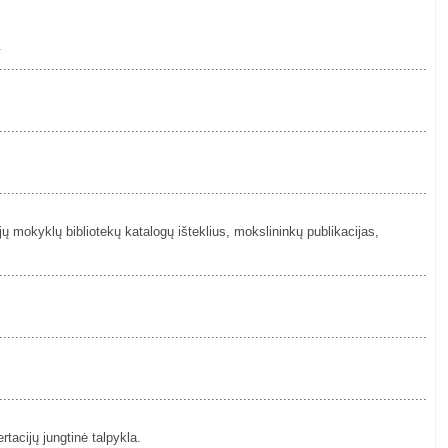
a.
................................................................................................................
................................................................................................................
................................................................................................................
jų mokyklų bibliotekų katalogų išteklius, mokslininkų publikacijas,
................................................................................................................
................................................................................................................
................................................................................................................
ertacijų jungtinė talpykla.