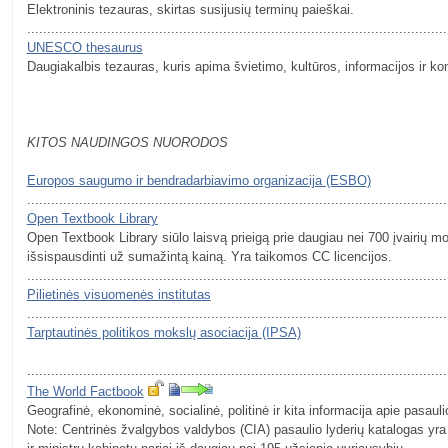
Elektroninis tezauras, skirtas susijusių terminų paieškai.
.........................................................................................................
UNESCO thesaurus
Daugiakalbis tezauras, kuris apima švietimo, kultūros, informacijos ir ko
KITOS NAUDINGOS NUORODOS
Europos saugumo ir bendradarbiavimo organizacija (ESBO)
.........................................................................................................
Open Textbook Library
Open Textbook Library siūlo laisvą prieigą prie daugiau nei 700 įvairių m
išsispausdinti už sumažintą kainą. Yra taikomos CC licencijos.
.........................................................................................................
Pilietinės visuomenės institutas
.........................................................................................................
Tarptautinės politikos mokslų asociacija (IPSA)
.........................................................................................................
The World Factbook
Geografinė, ekonominė, socialinė, politinė ir kita informacija apie pasaul
Note: Centrinės žvalgybos valdybos (CIA) pasaulio lyderių katalogas yra