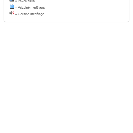
= Paveikslėliai
= Vaizdinė medžiaga
...
= Garsinė medžiaga
....
....
....
....
....