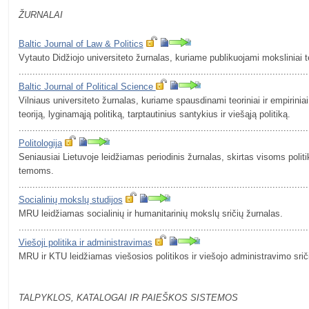
ŽURNALAI
Baltic Journal of Law & Politics
Vytauto Didžiojo universiteto žurnalas, kuriame publikuojami moksliniai tei
.........................................................................................................
Baltic Journal of Political Science
Vilniaus universiteto žurnalas, kuriame spausdinami teoriniai ir empiriniai
teoriją, lyginamąją politiką, tarptautinius santykius ir viešąją politiką.
.........................................................................................................
Politologija
Seniausiai Lietuvoje leidžiamas periodinis žurnalas, skirtas visoms politi
temoms.
.........................................................................................................
Socialinių mokslų studijos
MRU leidžiamas socialinių ir humanitarinių mokslų sričių žurnalas.
.........................................................................................................
Viešoji politika ir administravimas
MRU ir KTU leidžiamas viešosios politikos ir viešojo administravimo srič
TALPYKLOS, KATALOGAI IR PAIEŠKOS SISTEMOS