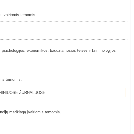
s įvairiomis temomis.
................................................................................................................
................................................................................................................
s psichologijos, ekonomikos, baudžiamosios teisės ir kriminologijos
................................................................................................................
omis temomis.
NINIUOSE ŽURNALUOSE
encijų medžiagą įvairiomis temomis.
................................................................................................................
................................................................................................................