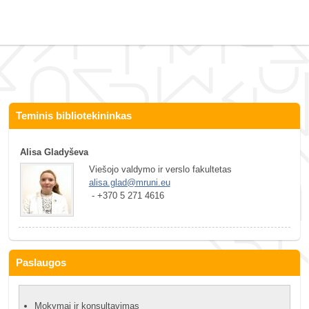
Teminis bibliotekininkas
Alisa Gladyševa
Viešojo valdymo ir verslo fakultetas
alisa.glad@mruni.eu
 - +370 5 271 4616
Paslaugos
Mokymai ir konsultavimas