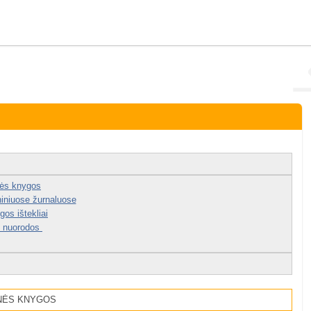
nės knygos
niniuose žurnaluose
gos ištekliai
 nuorodos
NĖS KNYGOS