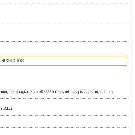
................................................................................................................
................................................................................................................
................................................................................................................
 NUORODOS
erminų bei daugiau kaip 50 000 temų santraukų iš patikimų šaltinių.
................................................................................................................
aieškai.
................................................................................................................
................................................................................................................